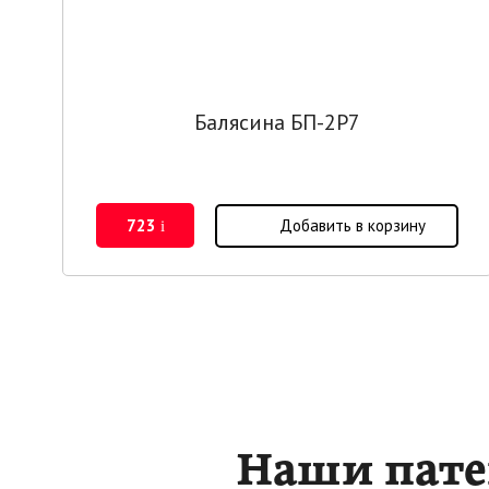
Балясина БП-2Р7
723
Добавить в корзину
i
Наши пат