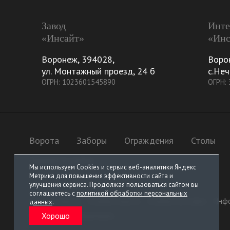
Завод
Инте
«Инсайт»
«Инс
Воронеж
,
394028
,
Воро
ул. Монтажный проезд, 24 б
с.Неч
ОГРН: 1023601545890
ОГРН:
Ворота
Заборы
Ограждения
Столы
Элементы ковки
Мы используем Cookies и сервис веб-аналитики Яндекс
Метрика для повышения эффективности сайта и
улучшения сервиса. Продолжая пользоваться сайтом вы
соглашаетесь с
политикой обработки персональных
Условия заказа
Условия оплаты
Условия поставки
Инфо
данных
.
Хорошо
Контактная информация