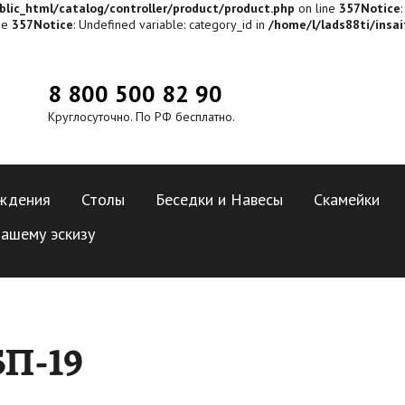
blic_html/catalog/controller/product/product.php
on line
357
Notice
ne
357
Notice
: Undefined variable: category_id in
/home/l/lads88ti/insai
8 800 500 82 90
Круглосуточно. По РФ бесплатно.
ждения
Столы
Беседки и Навесы
Скамейки
ашему эскизу
П-19