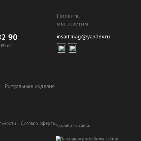
Пишите,
мы ответим
82 90
insait.mag@yandex.ru
латный
Ритуальные изделия
льности
Договор оферты
Разработка сайта: