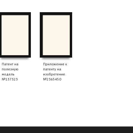
Патент на
Приложение к
полезную
патенту на
модель
изобретение
№137323
№2365450