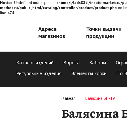
Notice
: Undefined index: path in
/home/l/lads88ti/insait-market.ru/pu
market.ru/public_html/catalog/controller/product/product.php
on li
line
474
Адреса
Точки выдачи
магазинов
продукции
Каталог изделий
Ворота
Заборы
Огра
Ритуальные изделия
Элементы ковки
По В
Главная
Балясина БП-19
Балясина Б