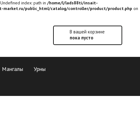
: Undefined index: path in
/home/l/lads88ti/insait-
t-market.ru/public_html/catalog/controller/product/product.php
on
В вашей корзине
пока пусто
Мангалы
Урны