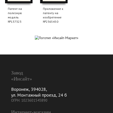
Патент на
Приложение к
полезную
патенту на
модель
изобретение
№137323
№2365450
Завод
«Инсайт»
Воронеж
,
394028
,
ул. Монтажный проезд, 24 б
ОГРН: 1023601545890
Интернет-магазин