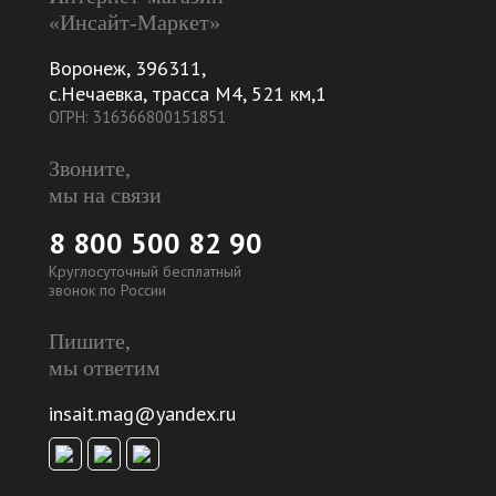
«Инсайт-Маркет»
Воронеж
,
396311
,
с.Нечаевка, трасса М4, 521 км,1
ОГРН: 316366800151851
Звоните,
мы на связи
8 800 500 82 90
Круглосуточный бесплатный
звонок по России
Пишите,
мы ответим
insait.mag@yandex.ru