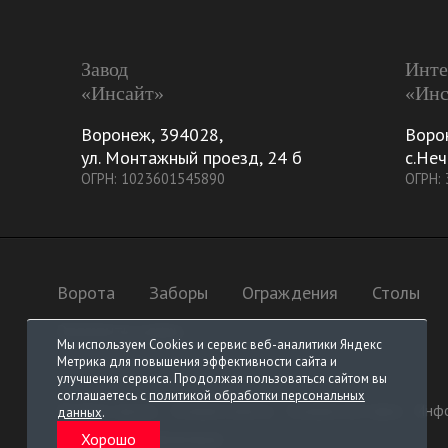
Завод
Инте
«Инсайт»
«Инс
Воронеж
,
394028
,
Воро
ул. Монтажный проезд, 24 б
с.Неч
ОГРН: 1023601545890
ОГРН:
Ворота
Заборы
Ограждения
Столы
Элементы ковки
Мы используем Cookies и сервис веб-аналитики Яндекс
Метрика для повышения эффективности сайта и
улучшения сервиса. Продолжая пользоваться сайтом вы
соглашаетесь с
политикой обработки персональных
Условия заказа
Условия оплаты
Условия поставки
Инфо
данных
.
Хорошо
Контактная информация