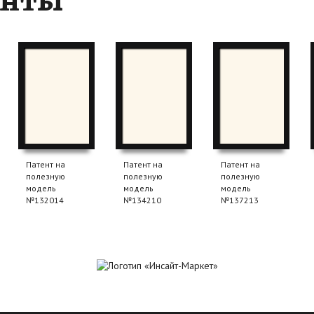
енты
Патент на
Патент на
Патент на
полезную
полезную
полезную
модель
модель
модель
№132014
№134210
№137213