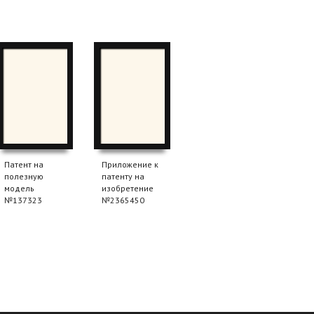
Патент на
Приложение к
полезную
патенту на
модель
изобретение
№137323
№2365450