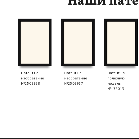
Наши пат
Патент на
Патент на
Патент на
изобретение
изобретение
полезную
№2508958
№2508957
модель
№132013