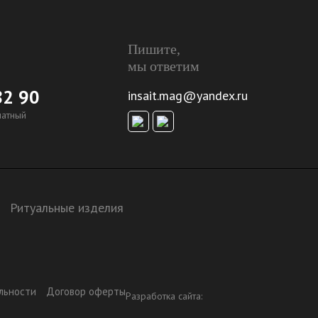
Пишите,
мы ответим
82 90
insait.mag@yandex.ru
латный
Ритуальные изделия
льности
Договор оферты
Разработка сайта: