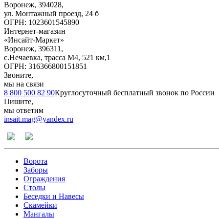
Воронеж
,
394028
,
ул. Монтажный проезд, 24 б
ОГРН: 1023601545890
Интернет-магазин
«Инсайт-Маркет»
Воронеж
,
396311
,
с.Нечаевка, трасса М4, 521 км,1
ОГРН: 316366800151851
Звоните,
мы на связи
8 800 500 82 90
Круглосуточный бесплатный звонок по России
Пишите,
мы ответим
insait.mag@yandex.ru
Ворота
Заборы
Ограждения
Столы
Беседки и Навесы
Скамейки
Мангалы