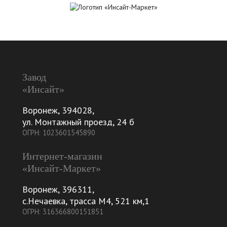
Завод
«Инсайт»
Воронеж
,
394028
,
ул. Монтажный проезд, 24 б
ОГРН: 1023601545890
Интернет-магазин
«Инсайт-Маркет»
Воронеж
,
396311
,
с.Нечаевка, трасса М4, 521 км,1
ОГРН: 316366800151851