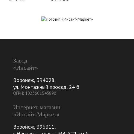
Завод
«Инсайт»
Воронеж
,
394028
,
ул. Монтажный проезд, 24 б
ОГРН: 1023601545890
Интернет-магазин
«Инсайт-Маркет»
Воронеж
,
396311
,
с.Нечаевка, трасса М4, 521 км,1