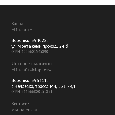
Завод
«Инсайт»
Воронеж
,
394028
,
ул. Монтажный проезд, 24 б
ОГРН: 1023601545890
Интернет-магазин
«Инсайт-Маркет»
Воронеж
,
396311
,
с.Нечаевка, трасса М4, 521 км,1
ОГРН: 316366800151851
Звоните,
мы на связи