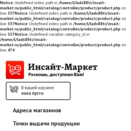
Notice
: Undefined index: path in
/home/l/lads88ti/insait-
market.ru/public_html/catalog/controller/product/product.php
on
line
357
Notice
: Undefined index: path in
/home/l/lads88ti/insait-
market.ru/public_html/catalog/controller/product/product.php
on
line
357
Notice
: Undefined index: path in
/home/l/lads88ti/insait-
market.ru/public_html/catalog/controller/product/product.php
on
line
357
Notice
: Undefined variable: category_id in
/home/l/lads88ti/insait-
market.ru/public_html/catalog/controller/product/product.php
on
line
474
В вашей корзине
пока пусто
Адреса магазинов
Точки выдачи продукции