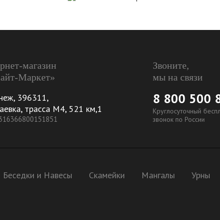
рнет-магазин
Звоните,
айт-Маркет»
мы на связи
8 800 500 
неж
,
396311
,
аевка, трасса М4, 521 км,1
Круглосуточный бесп
 316366800151851
звонок по России
Беседки и Навесы
Скамейки
Мангалы
Урны