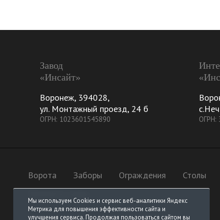
Завод
Инте
«Инсайт»
«Инс
Воронеж
,
394028
,
Воро
ул. Монтажный проезд, 24 б
с.Неч
ОГРН: 1023601545890
ОГРН:
Ворота
Заборы
Ограждения
Столы
Элементы ковки
Мы используем Cookies и сервис веб-аналитики Яндекс
Метрика для повышения эффективности сайта и
улучшения сервиса. Продолжая пользоваться сайтом вы