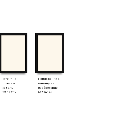
Патент на
Приложение к
полезную
патенту на
модель
изобретение
№137323
№2365450