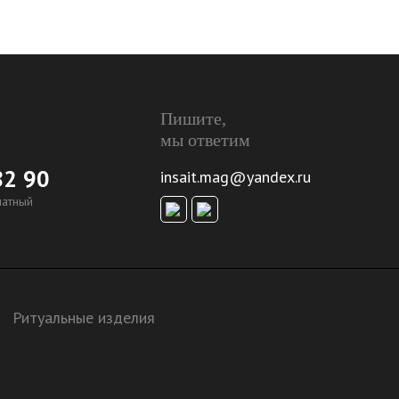
Пишите,
мы ответим
82 90
insait.mag@yandex.ru
латный
Ритуальные изделия