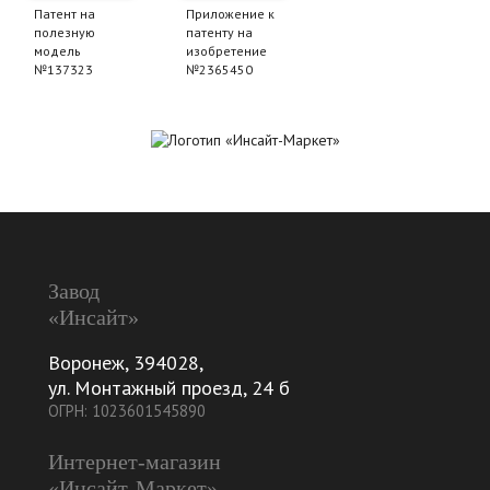
Патент на
Приложение к
полезную
патенту на
модель
изобретение
№137323
№2365450
Завод
«Инсайт»
Воронеж
,
394028
,
ул. Монтажный проезд, 24 б
ОГРН: 1023601545890
Интернет-магазин
«Инсайт-Маркет»