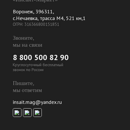
Воронеж
,
396311
,
с.Нечаевка, трасса М4, 521 км,1
ОГРН: 316366800151851
Звоните,
мы на связи
8 800 500 82 90
Круглосуточный бесплатный
звонок по России
Пишите,
мы ответим
insait.mag@yandex.ru