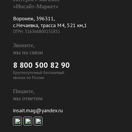
«Инсайт-Маркет»
Воронеж
,
396311
,
с.Нечаевка, трасса М4, 521 км,1
ОГРН: 316366800151851
Звоните,
мы на связи
8 800 500 82 90
Круглосуточный бесплатный
звонок по России
Пишите,
мы ответим
insait.mag@yandex.ru