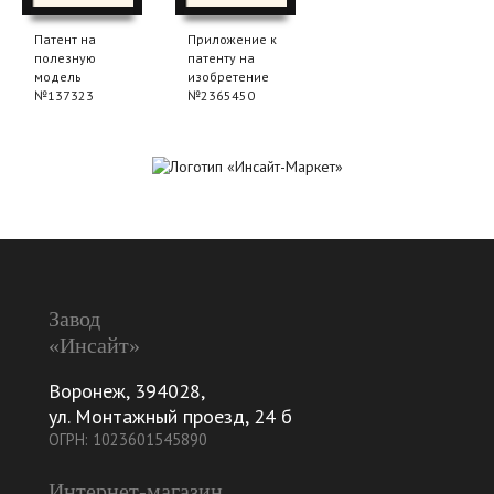
Патент на
Приложение к
полезную
патенту на
модель
изобретение
№137323
№2365450
Завод
«Инсайт»
Воронеж
,
394028
,
ул. Монтажный проезд, 24 б
ОГРН: 1023601545890
Интернет-магазин