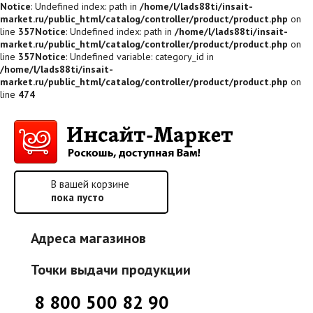
Notice
: Undefined index: path in
/home/l/lads88ti/insait-
market.ru/public_html/catalog/controller/product/product.php
on
line
357
Notice
: Undefined index: path in
/home/l/lads88ti/insait-
market.ru/public_html/catalog/controller/product/product.php
on
line
357
Notice
: Undefined variable: category_id in
/home/l/lads88ti/insait-
market.ru/public_html/catalog/controller/product/product.php
on
line
474
В вашей корзине
пока пусто
Адреса магазинов
Точки выдачи продукции
8 800 500 82 90