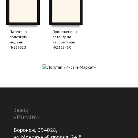
Патент на
Приложение к
полезную
патенту на
модель
изобретение
№137323
№2365450
Завод
«Инсайт»
Воронеж
,
394028
,
ул. Монтажный проезд, 24 б