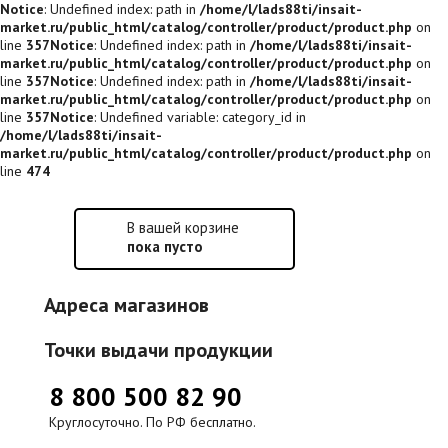
Notice
: Undefined index: path in
/home/l/lads88ti/insait-
market.ru/public_html/catalog/controller/product/product.php
on
line
357
Notice
: Undefined index: path in
/home/l/lads88ti/insait-
market.ru/public_html/catalog/controller/product/product.php
on
line
357
Notice
: Undefined index: path in
/home/l/lads88ti/insait-
market.ru/public_html/catalog/controller/product/product.php
on
line
357
Notice
: Undefined variable: category_id in
/home/l/lads88ti/insait-
market.ru/public_html/catalog/controller/product/product.php
on
line
474
В вашей корзине
пока пусто
Адреса магазинов
Точки выдачи продукции
8 800 500 82 90
Круглосуточно. По РФ бесплатно.