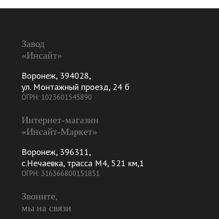
Завод
«Инсайт»
Воронеж
,
394028
,
ул. Монтажный проезд, 24 б
ОГРН: 1023601545890
Интернет-магазин
«Инсайт-Маркет»
Воронеж
,
396311
,
с.Нечаевка, трасса М4, 521 км,1
ОГРН: 316366800151851
Звоните,
мы на связи