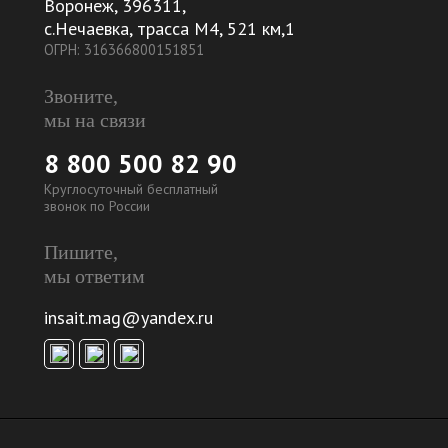
Воронеж
,
396311
,
с.Нечаевка, трасса М4, 521 км,1
ОГРН: 316366800151851
Звоните,
мы на связи
8 800 500 82 90
Круглосуточный бесплатный
звонок по России
Пишите,
мы ответим
insait.mag@yandex.ru