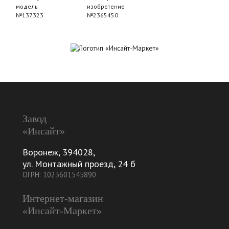
модель
изобретение
№137323
№2365450
Завод
«Инсайт»
Воронеж
,
394028
,
ул. Монтажный проезд, 24 б
ОГРН: 1023601545890
Интернет-магазин
«Инсайт-Маркет»