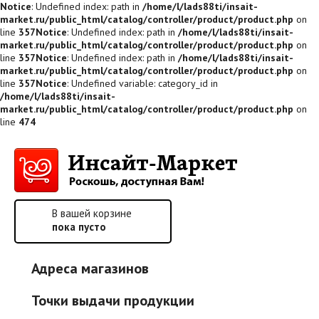
Notice
: Undefined index: path in
/home/l/lads88ti/insait-
market.ru/public_html/catalog/controller/product/product.php
on
line
357
Notice
: Undefined index: path in
/home/l/lads88ti/insait-
market.ru/public_html/catalog/controller/product/product.php
on
line
357
Notice
: Undefined index: path in
/home/l/lads88ti/insait-
market.ru/public_html/catalog/controller/product/product.php
on
line
357
Notice
: Undefined variable: category_id in
/home/l/lads88ti/insait-
market.ru/public_html/catalog/controller/product/product.php
on
line
474
В вашей корзине
пока пусто
Адреса магазинов
Точки выдачи продукции