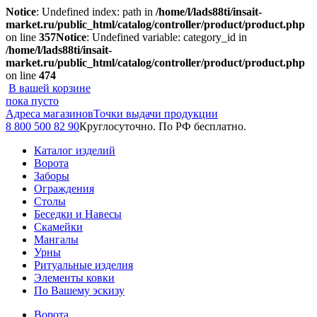
Notice
: Undefined index: path in
/home/l/lads88ti/insait-
market.ru/public_html/catalog/controller/product/product.php
on line
357
Notice
: Undefined variable: category_id in
/home/l/lads88ti/insait-
market.ru/public_html/catalog/controller/product/product.php
on line
474
В вашей корзине
пока пусто
Адреса магазинов
Точки выдачи продукции
8 800 500 82 90
Круглосуточно. По РФ бесплатно.
Каталог изделий
Ворота
Заборы
Ограждения
Столы
Беседки и Навесы
Скамейки
Мангалы
Урны
Ритуальные изделия
Элементы ковки
По Вашему эскизу
Ворота