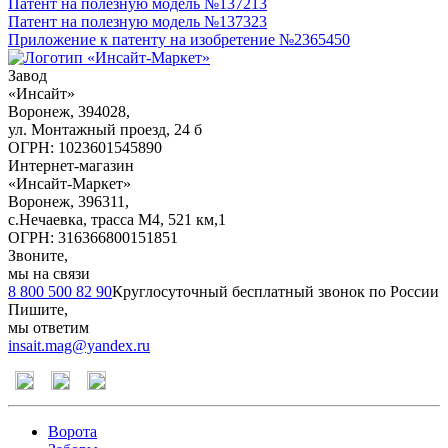
Патент на полезную модель №137213
Патент на полезную модель №137323
Приложение к патенту на изобретение №2365450
Завод
«Инсайт»
Воронеж
,
394028
,
ул. Монтажный проезд, 24 б
ОГРН: 1023601545890
Интернет-магазин
«Инсайт-Маркет»
Воронеж
,
396311
,
с.Нечаевка, трасса М4, 521 км,1
ОГРН: 316366800151851
Звоните,
мы на связи
8 800 500 82 90
Круглосуточный бесплатный звонок по России
Пишите,
мы ответим
insait.mag@yandex.ru
Ворота